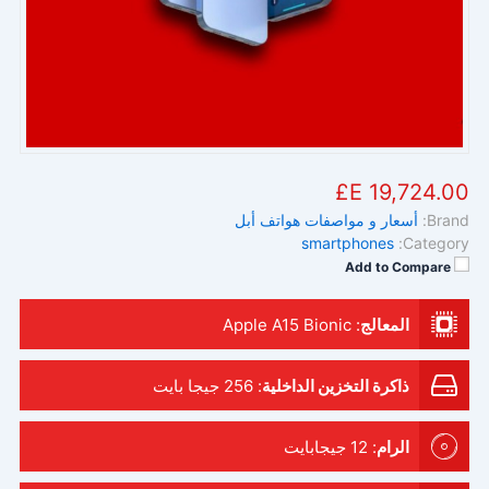
19,724.00 E£
Brand:
أسعار و مواصفات هواتف أبل
smartphones
Category:
Add to Compare
المعالج
:
Apple A15 Bionic
ذاكرة التخزين الداخلية
:
256 جيجا بايت
الرام
:
12 جيجابايت