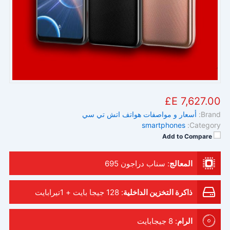
7,627.00 E£
Brand:
أسعار و مواصفات هواتف اتش تي سي
smartphones
Category:
Add to Compare
المعالج
:
سناب دراجون 695
ذاكرة التخزين الداخلية
:
128 جيجا بايت + 1تيرابايت
الرام
:
8 جيجابايت