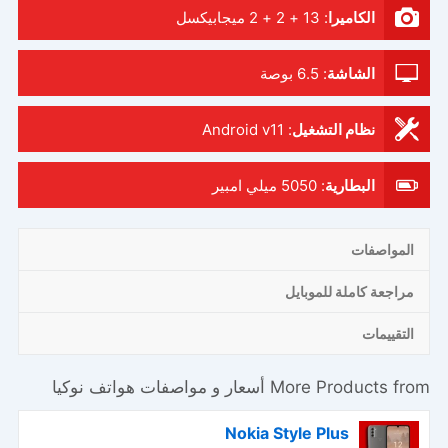
الكاميرا
:
13 + 2 + 2 ميجابيكسل
الشاشة
:
6.5 بوصة
نظام التشغيل
:
Android v11
البطارية
:
5050 ميلي امبير
المواصفات
مراجعة كاملة للموبايل
التقييمات
More Products from
أسعار و مواصفات هواتف نوكيا
Nokia Style Plus