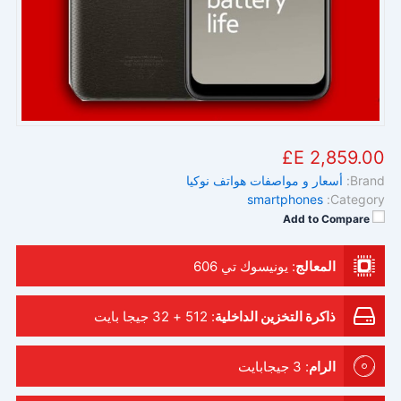
2,859.00 E£
Brand:
أسعار و مواصفات هواتف نوكيا
smartphones
Category:
Add to Compare
المعالج
:
يونيسوك تي 606
ذاكرة التخزين الداخلية
:
512 + 32 جيجا بايت
الرام
:
3 جيجابايت