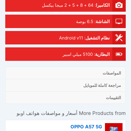
الكاميرا
:
64 + 8 + 5 + 2 ميجا بيكسل
الشاشة
:
6.5 بوصة
نظام التشغيل
:
Android v11
البطارية
:
5100 ميلي امبير
المواصفات
مراجعة كاملة للموبايل
التقييمات
More Products from
أسعار و مواصفات هواتف اوبو
OPPO A57 5G