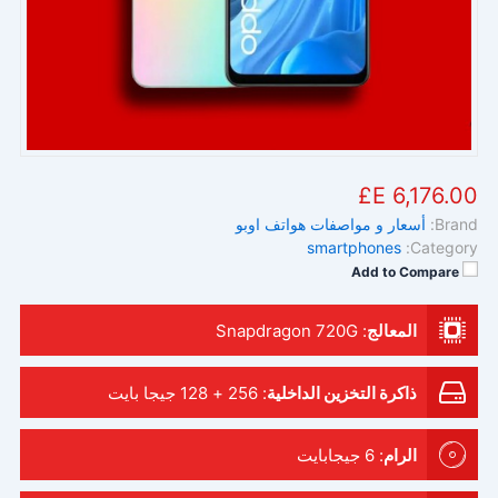
6,176.00 E£
Brand:
أسعار و مواصفات هواتف اوبو
smartphones
Category:
Add to Compare
المعالج
:
Snapdragon 720G
ذاكرة التخزين الداخلية
:
256 + 128 جيجا بايت
الرام
:
6 جيجابايت