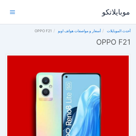
خطي
موبايلاتكو
لى
لمحتوى
أحدث الموبايلات
أسعار و مواصفات هواتف اوبو
OPPO F21
OPPO F21