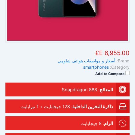
6,955.00 E£
Brand:
أسعار و مواصفات هواتف شاومي
smartphones
Category:
Add to Compare
المعالج
:
Snapdragon 888
ذاكرة التخزين الداخلية
:
128 جيجابايت + 1 تيرابايت
الرام
:
8 جيجابايت