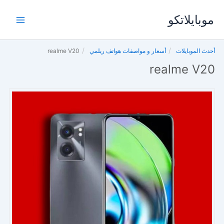
خطي
موبايلاتكو
لى
لمحتوى
أحدث الموبايلات
أسعار و مواصفات هواتف ريلمي
realme V20
realme V20