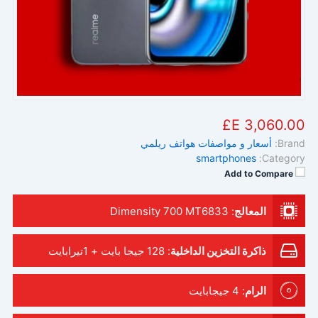
3,060.00 E£
Brand:
أسعار و مواصفات هواتف ريلمي
smartphones
Category:
Add to Compare
المعالج
:
Dimensity 700 MT6833
ذاكرة التخزين الداخلية
:
128 جيجا بايت + 1تيرابايت
الرام
:
4 جيجابايت