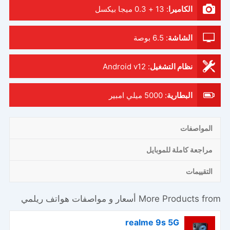
الكاميرا
:
13 + 0.3 ميجا بيكسل
الشاشة
:
6.5 بوصة
نظام التشغيل
:
Android v12
البطارية
:
5000 ميلي امبير
المواصفات
مراجعة كاملة للموبايل
التقييمات
More Products from
أسعار و مواصفات هواتف ريلمي
realme 9s 5G