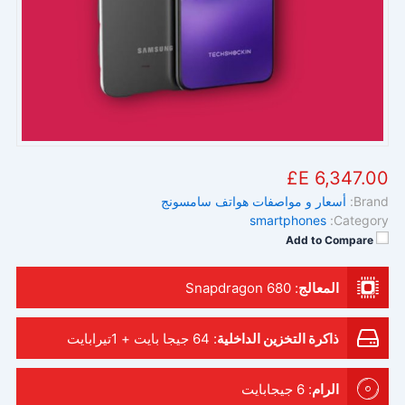
6,347.00 E£
Brand:
أسعار و مواصفات هواتف سامسونج
smartphones
Category:
Add to Compare
المعالج
:
Snapdragon 680
ذاكرة التخزين الداخلية
:
64 جيجا بايت + 1تيرابايت
الرام
:
6 جيجابايت