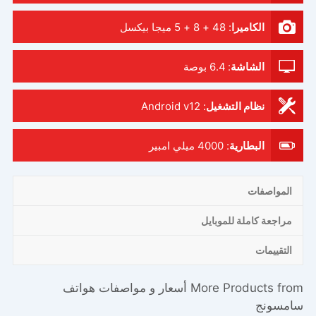
الكاميرا
:
48 + 8 + 5 ميجا بيكسل
الشاشة
:
6.4 بوصة
نظام التشغيل
:
Android v12
البطارية
:
4000 ميلي امبير
المواصفات
مراجعة كاملة للموبايل
التقييمات
More Products from
أسعار و مواصفات هواتف
سامسونج