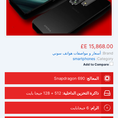
15,868.00 E£
Brand:
أسعار و مواصفات هواتف سوني
smartphones
Category:
Add to Compare
المعالج
:
Snapdragon 690
ذاكرة التخزين الداخلية
:
512 + 128 جيجا بايت
الرام
:
6 جيجابايت