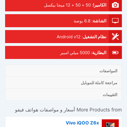
الكاميرا
:
50 + 50 + 12 ميجا بيكسل
الشاشة
:
6.8 بوصة
نظام التشغيل
:
Android v12
البطارية
:
5000 ميلي امبير
المواصفات
مراجعة كاملة للموبايل
التقييمات
More Products from
أسعار و مواصفات هواتف فيفو
Vivo iQOO Z6x