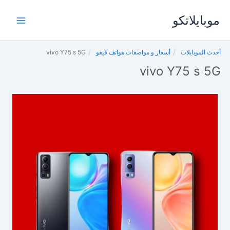
خطي
موبايلاتكو
لى
لمحتوى
أحدث الموبايلات
أسعار و مواصفات هواتف فيفو
vivo Y75 s 5G
vivo Y75 s 5G