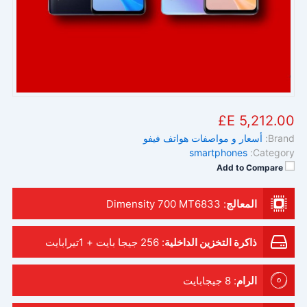
5,212.00 E£
Brand:
أسعار و مواصفات هواتف فيفو
smartphones
Category:
Add to Compare
المعالج
:
Dimensity 700 MT6833
ذاكرة التخزين الداخلية
:
256 جيجا بايت + 1تيرابايت
الرام
:
8 جيجابايت