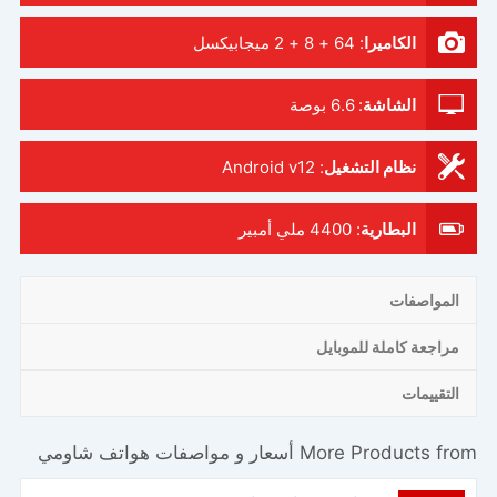
الكاميرا
:
64 + 8 + 2 ميجابيكسل
الشاشة
:
6.6 بوصة
نظام التشغيل
:
Android v12
البطارية
:
4400 ملي أمبير
المواصفات
مراجعة كاملة للموبايل
التقييمات
More Products from
أسعار و مواصفات هواتف شاومي