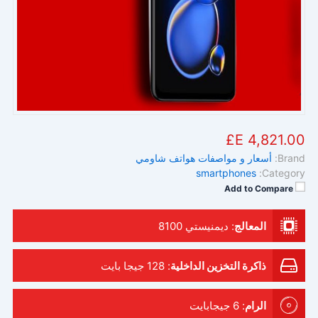
4,821.00 E£
Brand:
أسعار و مواصفات هواتف شاومي
smartphones
Category:
Add to Compare
المعالج
:
ديمنيستي 8100
ذاكرة التخزين الداخلية
:
128 جيجا بايت
الرام
:
6 جيجابايت