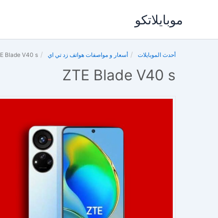
خطي
موبايلاتكو
لى
لمحتوى
أحدث الموبايلات
أسعار و مواصفات هواتف زد تي اي
E Blade V40 s
ZTE Blade V40 s