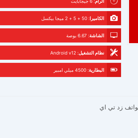
الرام
:
6 جيجابايت
الكاميرا
:
50 + 5 + 2 ميجا بيكسل
الشاشة
:
6.67 بوصة
نظام التشغيل
:
Android v12
البطارية
:
4500 ميلي امبير
اتف زد تي اي