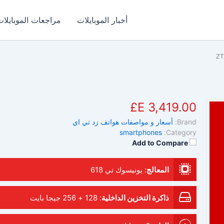
أخبار الموبايلات
مراجعات الموبايلات
ZT
3,419.00 E£
Brand:
أسعار و مواصفات هواتف زد تي اي
smartphones
Category:
Add to Compare
المعالج
:
يونيسوك تي 618
ذاكرة التخزين الداخلية
:
128 + 256 جيجا بايت