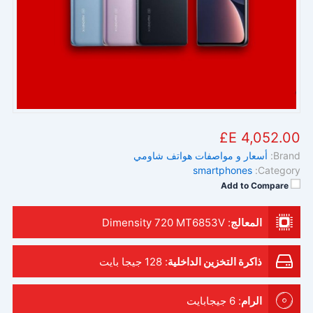
4,052.00 E£
Brand:
أسعار و مواصفات هواتف شاومي
smartphones
Category:
Add to Compare
المعالج
:
Dimensity 720 MT6853V
ذاكرة التخزين الداخلية
:
128 جيجا بايت
الرام
:
6 جيجابايت