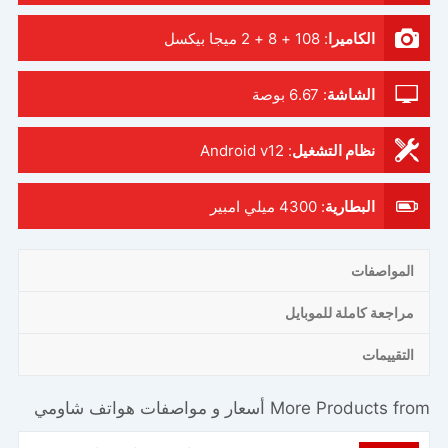
الكاميرا
:
108 + 8 + 2 ميجا بيكسل
الشاشة
:
6.67 بوصة
نظام التشغيل
:
Android v12
البطارية
:
4300 ميلي امبير
المواصفات
مراجعة كاملة للموبايل
التقييمات
More Products from
أسعار و مواصفات هواتف شاومي