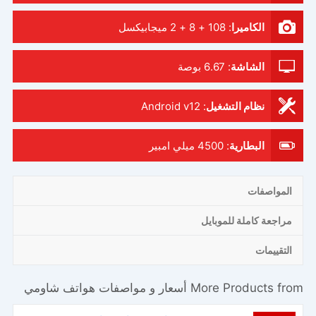
الكاميرا
:
108 + 8 + 2 ميجابيكسل
الشاشة
:
6.67 بوصة
نظام التشغيل
:
Android v12
البطارية
:
4500 ميلي امبير
المواصفات
مراجعة كاملة للموبايل
التقييمات
More Products from
أسعار و مواصفات هواتف شاومي