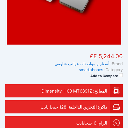
5,244.00 E£
Brand:
أسعار و مواصفات هواتف شاومي
smartphones
Category:
Add to Compare
المعالج
:
Dimensity 1100 MT6891Z
ذاكرة التخزين الداخلية
:
128 جيجا بايت
الرام
:
6 جيجابايت